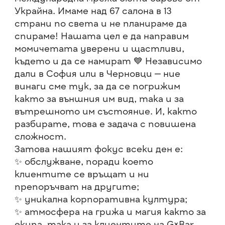
Украйна. Имаме над 67 салона в 13
страни по света и не планираме да
спираме! Нашата цел е да направим
момичетата уверени и щастливи,
където и да се намират 💙 Независимо
дали в София или в Черновци — ние
винаги сме тук, за да се погрижим
както за външния им вид, така и за
вътрешното им състояние. И, както
разбирате, това е задача с повишена
сложност.
Затова нашият фокус всеки ден е:
✨ обслужване, поради което
клиентите се връщат и ни
препоръчват на другите;
✨ уникална корпоративна култура;
✨ атмосфера на грижа и магия както за