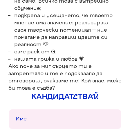
не само! Всичко това с вътрешно
обучение;
подкрепа и усещането, че твоето
мнение има значение: реализираш
своя творчески потенциал — ние
помагаме да направиш идеите си
реалност 💡
care pack от G;
нашата грижа и любов 💗
Ако поне за миг сърцето ти е
затрептяло и те е подсказало да
отговориш, очакваме те! Кой знае, може
би това е съдба?
КАНДИДАТСТВАЙ