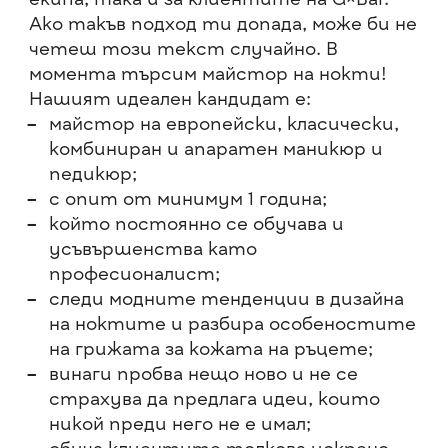
екипа, така и за клиентите на G×Bar.
Ако такъв подход ти допада, може би не
четеш този текст случайно. В
момента търсим майстор на нокти!
Нашият идеален кандидат е:
майстор на европейски, класически,
комбиниран и апаратен маникюр и
педикюр;
с опит от минимум 1 година;
който постоянно се обучава и
усъвършенства като
професионалист;
следи модните тенденции в дизайна
на ноктите и разбира особеностите
на грижата за кожата на ръцете;
винаги пробва нещо ново и не се
страхува да предлага идеи, които
никой преди него не е имал;