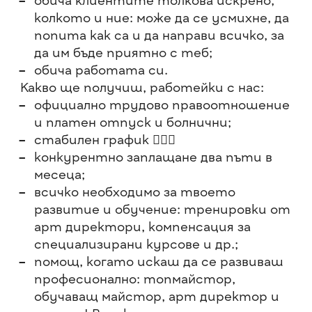
обича клиентите толкова искрено,
колкото и ние: може да се усмихне, да
попита как са и да направи всичко, за
да им бъде приятно с теб;
обича работата си.
Какво ще получиш, работейки с нас:
официално трудово правоотношение
и платен отпуск и болнични;
стабилен график 🙋🏼‍♀️
конкурентно заплащане два пъти в
месеца;
всичко необходимо за твоето
развитие и обучение: тренировки от
арт директори, компенсация за
специализирани курсове и др.;
помощ, когато искаш да се развиваш
професионално: топмайстор,
обучаващ майстор, арт директор и