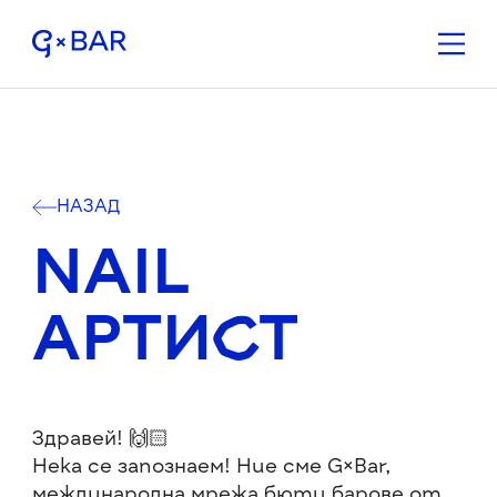
НАЗАД
NAIL
АРТИСТ
Здравей! 🙌🏻
Нека се запознаем! Ние сме G×Bar,
международна мрежа бюти барове от