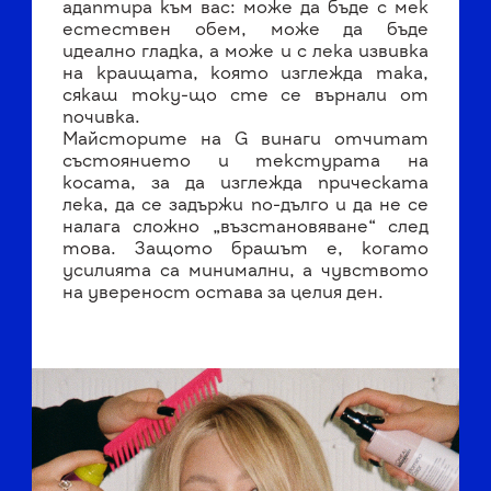
адаптира към вас: може да бъде с мек
естествен обем, може да бъде
идеално гладка, а може и с лека извивка
на краищата, която изглежда така,
сякаш току-що сте се върнали от
почивка.
Майсторите на G винаги отчитат
състоянието и текстурата на
косата, за да изглежда прическата
лека, да се задържи по-дълго и да не се
налага сложно „възстановяване“ след
това. Защото брашът е, когато
усилията са минимални, а чувството
на увереност остава за целия ден.