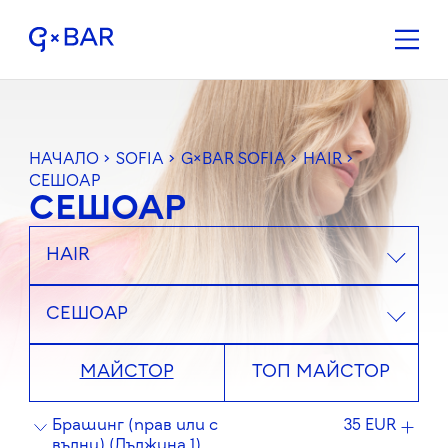
НАЧАЛО
>
SOFIA
>
G×BAR SOFIA
>
HAIR
>
СЕШОАР
СЕШОАР
HAIR
СЕШОАР
МАЙСТОР
ТОП МАЙСТОР
Брашинг (прав или с
35 EUR
вълни) (Дължина 1)