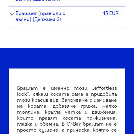
Брашинг (прав или с
45 EUR
вълни) (Дължина 2)
Брашът е именно този „effortless
look“, сякаш косата сама е придобила
този красив вид. Започваме с измиване
на косата, добавяме грижа, малко
топлина, кръгла четка и движения,
които правят косата по-жизнена,
гладка и обемна. В G×Bar брашът не е
просто сушене, а прическа, която се