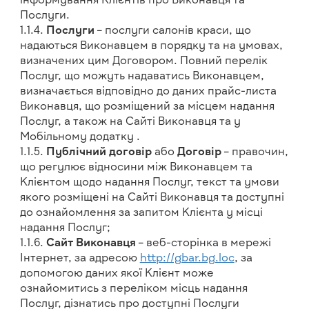
інформування Клієнтів про Виконавця та
Послуги.
1.1.4.
Послуги
– послуги салонів краси, що
надаються Виконавцем в порядку та на умовах,
визначених цим Договором. Повний перелік
Послуг, що можуть надаватись Виконавцем,
визначається відповідно до даних прайс-листа
Виконавця, що розміщений за місцем надання
Послуг, а також на Сайті Виконавця та у
Мобільному додатку .
1.1.5.
Публічний договір
або
Договір
– правочин,
що регулює відносини між Виконавцем та
Клієнтом щодо надання Послуг, текст та умови
якого розміщені на Сайті Виконавця та доступні
до ознайомлення за запитом Клієнта у місці
надання Послуг;
1.1.6.
Cайт Виконавця
– веб-сторінка в мережі
Інтернет, за адресою
http://gbar.bg.loc
, за
допомогою даних якої Клієнт може
ознайомитись з переліком місць надання
Послуг, дізнатись про доступні Послуги