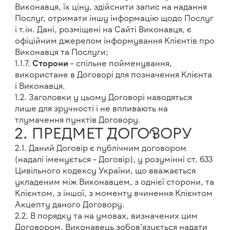
Виконавця, їх ціну, здійснити запис на надання
Послуг, отримати іншу інформацію щодо Послуг
і т.ін. Дані, розміщені на Сайті Виконавця, є
офіційним джерелом інформування Клієнтів про
Виконавця та Послуги;
1.1.7.
Сторони
– спільне пойменування,
використане в Договорі для позначення Клієнта
і Виконавця.
1.2. Заголовки у цьому Договорі наводяться
лише для зручності і не впливають на
тлумачення пунктів Договору.
2. ПРЕДМЕТ ДОГОВОРУ
2.1. Даний Договір є публічним договором
(надалі іменується – Договір), у розумінні ст. 633
Цивільного кодексу України, що вважається
укладеним між Виконавцем, з однієї сторони, та
Клієнтом, з іншої, з моменту вчинення Клієнтом
Акцепту даного Договору.
2.2. В порядку та на умовах, визначених цим
Договором, Виконавець зобов’язується надати