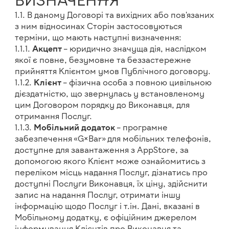
ВИЗНАЧЕННЯ
1.1. В даному Договорі та вихідних або пов'язаних
з ним відносинах Сторін застосовуються
терміни, що мають наступні визначення:
1.1.1.
Акцепт
– юридично значуща дія, наслідком
якої є повне, безумовне та беззастережне
прийняття Клієнтом умов Публічного договору.
1.1.2.
Клієнт
– фізична особа з повною цивільною
дієздатністю, що звернулась у встановленому
цим Договором порядку до Виконавця, для
отримання Послуг.
1.1.3.
Мобільний додаток
– програмне
забезпечення «G×Bar» для мобільних телефонів,
доступне для завантаження з AppStore, за
допомогою якого Клієнт може ознайомитись з
переліком місць надання Послуг, дізнатись про
доступні Послуги Виконавця, їх ціну, здійснити
запис на надання Послуг, отримати іншу
інформацію щодо Послуг і т.ін. Дані, вказані в
Мобільному додатку, є офіційним джерелом