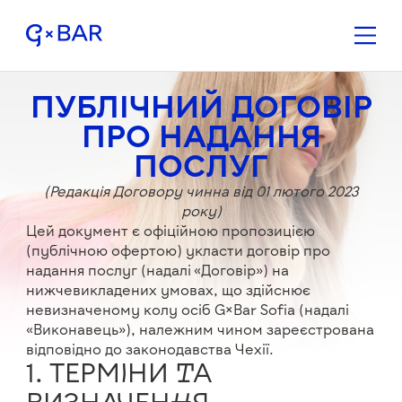
ПУБЛІЧНИЙ ДОГОВІР
ПРО НАДАННЯ
ПОСЛУГ
(Редакція Договору чинна від 01 лютого 2023
року)
Цей документ є офіційною пропозицією
(публічною офертою) укласти договір про
надання послуг (надалі «Договір») на
нижчевикладених умовах, що здійснює
невизначеному колу осіб G×Bar Sofia (надалі
«Виконавець»), належним чином зареєстрована
відповідно до законодавства Чехії.
1. ТЕРМІНИ ТА