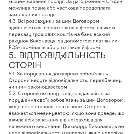
місцем надання послуг. За узгодженням Сторін
можлива повна або часткова передоплата
замовлених послуг.
4.3. Всі розрахунки за цим Договором
здійснюються в безготівковій формі, шляхом
переказу грошових коштів на банківський
рахунок Виконавця, за допомогою платіжних
POS-терміналів або у готівковій формі.
5. ВІДПОВІДАЛЬНІСТЬ
СТОРІН
5.1. За порушення договірних зобов’язань
Сторони несуть відповідальність, передбачену
чинним законодавством.
5.2. Сторони не несуть відповідальність за
порушення своїх зобов’язань за цим Договором,
якщо воно сталося не з їх вини. Сторона
вважається невинуватою, якщо вона доведе, що
вжила всіх залежних від неї заходів для
належного виконання Договору. Виконавець не
несе відповідальності у випадку, якщо недоліки