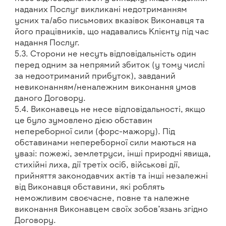
наданих Послуг викликані недотриманням
усних та/або письмових вказівок Виконавця та
його працівників, що надавались Клієнту під час
надання Послуг.
5.3. Сторони не несуть відповідальність один
перед одним за непрямий збиток (у тому числі
за недоотриманий прибуток), завданий
невиконанням/неналежним виконання умов
даного Договору.
5.4. Виконавець не несе відповідальності, якщо
це було зумовлено дією обставин
непереборної сили (форс-мажору). Під
обставинами непереборної сили маються на
увазі: пожежі, землетруси, інші природні явища,
стихійні лиха, дії третіх осіб, військові дії,
прийняття законодавчих актів та інші незалежні
від Виконавця обставини, які роблять
неможливим своєчасне, повне та належне
виконання Виконавцем своїх зобов’язань згідно
Договору.