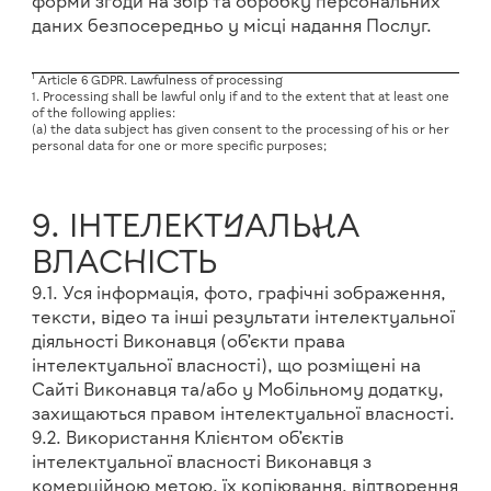
форми згоди на збір та обробку персональних
даних безпосередньо у місці надання Послуг.
1
Article 6 GDPR. Lawfulness of processing
1. Processing shall be lawful only if and to the extent that at least one
of the following applies:
(a) the data subject has given consent to the processing of his or her
personal data for one or more specific purposes;
9. ІНТЕЛЕКТУАЛЬНА
ВЛАСНІСТЬ
9.1. Уся інформація, фото, графічні зображення,
тексти, відео та інші результати інтелектуальної
діяльності Виконавця (об’єкти права
інтелектуальної власності), що розміщені на
Сайті Виконавця та/або у Мобільному додатку,
захищаються правом інтелектуальної власності.
9.2. Використання Клієнтом об’єктів
інтелектуальної власності Виконавця з
комерційною метою, їх копіювання, відтворення