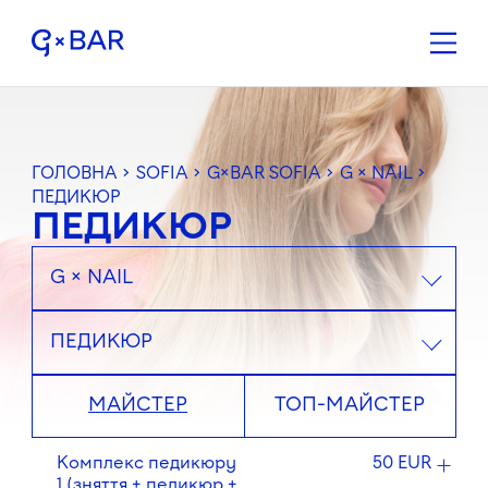
ГОЛОВНА
>
SOFIA
>
G×BAR SOFIA
>
G × NAIL
>
ПЕДИКЮР
ПЕДИКЮР
G × NAIL
ПЕДИКЮР
МАЙСТЕР
ТОП-МАЙСТЕР
Комплекс педикюру
50 EUR
1 (зняття + педикюр +