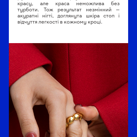
красу, але краса неможлива без
турботи. Тож результат незмінний —
акуратні нігті, доглянута шкіра стоп і
відчуття легкості в кожному кроці.