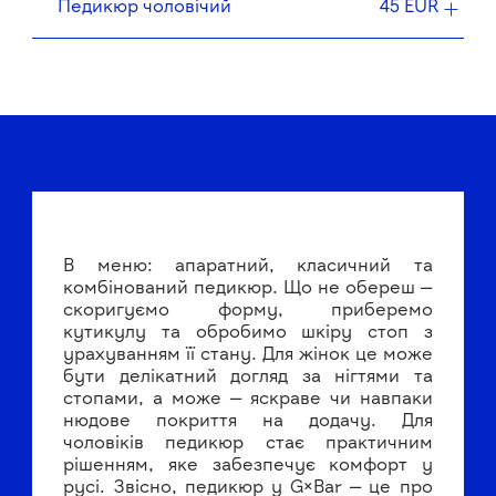
Педикюр чоловічий
45 EUR
В меню: апаратний, класичний та
комбінований педикюр. Що не обереш —
скоригуємо форму, приберемо
кутикулу та обробимо шкіру стоп з
урахуванням її стану. Для жінок це може
бути делікатний догляд за нігтями та
стопами, а може — яскраве чи навпаки
нюдове покриття на додачу. Для
чоловіків педикюр стає практичним
рішенням, яке забезпечує комфорт у
русі. Звісно, педикюр у G×Bar — це про